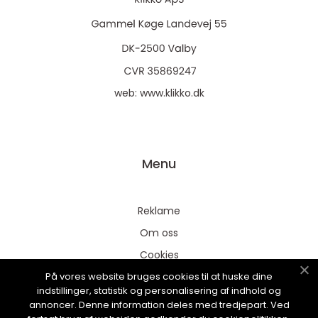
web:
www.klikko.dk
Menu
Reklame
Om oss
Cookies
På vores website bruges cookies til at huske dine
Kontakt Oss
indstillinger, statistik og personalisering af indhold og
Sitemap
annoncer. Denne information deles med tredjepart. Ved