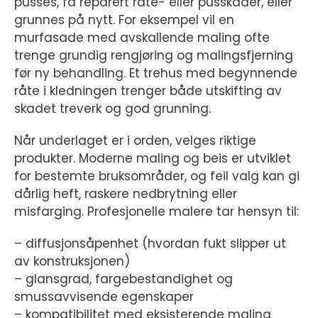
pusses, få reparert råte- eller pusskader, eller
grunnes på nytt. For eksempel vil en
murfasade med avskallende maling ofte
trenge grundig rengjøring og malingsfjerning
før ny behandling. Et trehus med begynnende
råte i kledningen trenger både utskifting av
skadet treverk og god grunning.
Når underlaget er i orden, velges riktige
produkter. Moderne maling og beis er utviklet
for bestemte bruksområder, og feil valg kan gi
dårlig heft, raskere nedbrytning eller
misfarging. Profesjonelle malere tar hensyn til:
– diffusjonsåpenhet (hvordan fukt slipper ut
av konstruksjonen)
– glansgrad, fargebestandighet og
smussavvisende egenskaper
– kompatibilitet med eksisterende maling