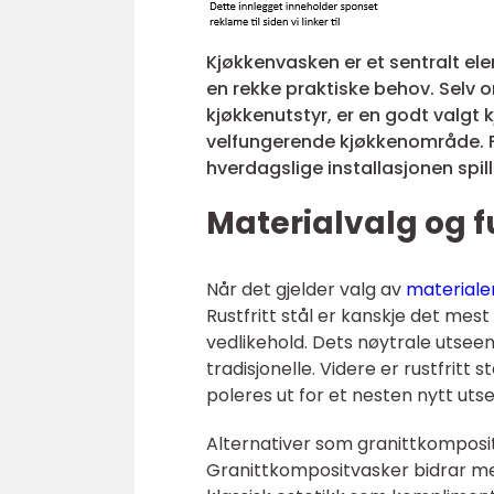
Kjøkkenvasken er et sentralt el
en rekke praktiske behov. Selv om
kjøkkenutstyr, er en godt valgt 
velfungerende kjøkkenområde. Fr
hverdagslige installasjonen spill
Materialvalg og f
Når det gjelder valg av
materiale
Rustfritt stål er kanskje det mes
vedlikehold. Dets nøytrale utseend
tradisjonelle. Videre er rustfritt
poleres ut for et nesten nytt uts
Alternativer som granittkomposit 
Granittkompositvasker bidrar med 