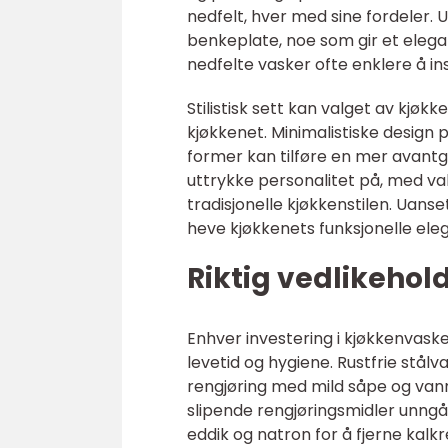
nedfelt, hver med sine fordeler.
benkeplate, noe som gir et elega
nedfelte vasker ofte enklere å ins
Stilistisk sett kan valget av kjø
kjøkkenet. Minimalistiske design 
former kan tilføre en mer avant
uttrykke personalitet på, med val
tradisjonelle kjøkkenstilen. Uanse
heve kjøkkenets funksjonelle ele
Riktig vedlikehold
Enhver investering i kjøkkenvaske
levetid og hygiene. Rustfrie stål
rengjøring med mild såpe og van
slipende rengjøringsmidler unng
eddik og natron for å fjerne kal