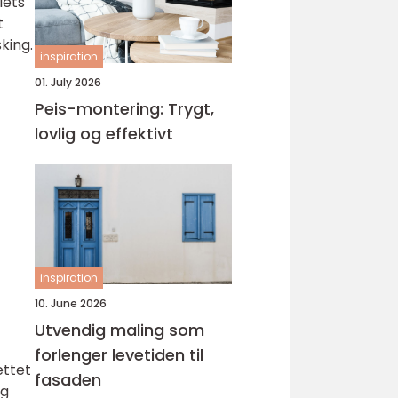
lets
t
king.
inspiration
01. July 2026
Peis-montering: Trygt,
lovlig og effektivt
inspiration
10. June 2026
Utvendig maling som
forlenger levetiden til
ettet
fasaden
og