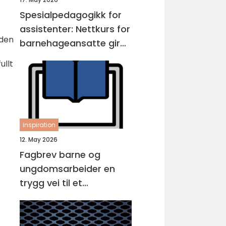
Spesialpedagogikk for
assistenter: Nettkurs for
 den
barnehageansatte gir
fleksibel opplæring
ullt
inspiration
12. May 2026
Fagbrev barne og
ungdomsarbeider en
trygg vei til et
meningsfullt yrke