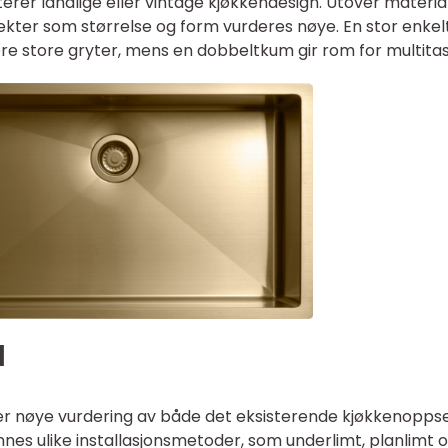
erer landlige eller vintage kjøkkendesign. Utover materia
pekter som størrelse og form vurderes nøye. En stor enkel
re store gryter, mens en dobbeltkum gir rom for multitas
l
ver nøye vurdering av både det eksisterende kjøkkenopps
nnes ulike installasjonsmetoder, som underlimt, planlimt 