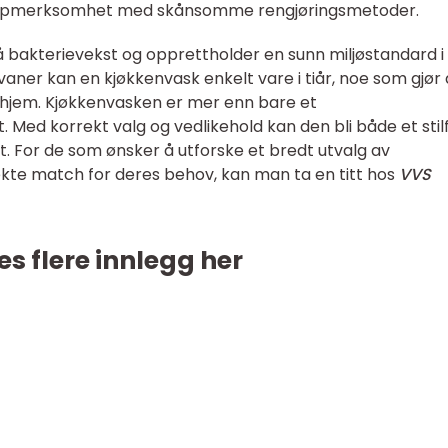
 oppmerksomhet med skånsomme rengjøringsmetoder.
å bakterievekst og opprettholder en sunn miljøstandard i
ner kan en kjøkkenvask enkelt vare i tiår, noe som gjør
rt hjem. Kjøkkenvasken er mer enn bare et
 Med korrekt valg og vedlikehold kan den bli både et stilf
. For de som ønsker å utforske et bredt utvalg av
kte match for deres behov, kan man ta en titt hos
VVS
es flere innlegg her