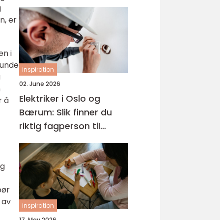
g
n, er
en i
runde
inspiration
å
02. June 2026
n
Elektriker i Oslo og
r å
Bærum: Slik finner du
riktig fagperson til
jobben
ng
bør
 av
inspiration
17. May 2026