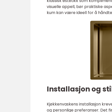
klassisk estetikk som kompliment
visuelle appell, bør praktiske as
kum kan være ideell for å håndte
Installasjon og sti
Kjøkkenvaskens installasjon kre
og personlige preferanser. Det fi