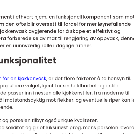
ement i ethvert hjem, en funksjonell komponent som mø
 den ofte blir oversett til fordel for mer iøynefallende
kjøkkenvask avgjørende for å skape et effektivt og
a forberedelse av mat til rengjøring av oppvask, denn
er en uunnværlig rolle i daglige rutiner.
unksjonalitet
r for en kjøkkenvask
, er det flere faktorer å ta hensyn til.
t populære valget, kjent for sin holdbarhet og enkle
e passer inn i nesten alle kjøkkenstiler, fra moderne til
 stål motstandsdyktig mot flekker, og eventuelle riper kan l
eende.
og porselen tilbyr også unique kvaliteter.
soliditet og gir et luksuriøst preg, mens porselen lever