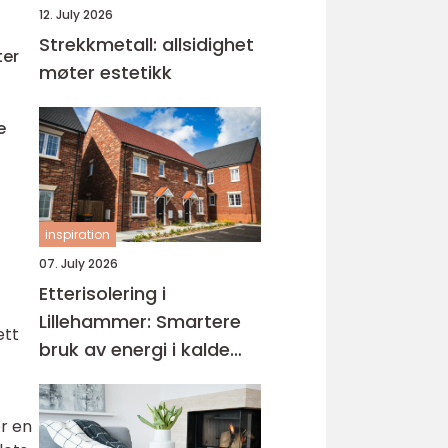
12. July 2026
Strekkmetall: allsidighet
ter
møter estetikk
e
inspiration
07. July 2026
Etterisolering i
Lillehammer: Smartere
ett
bruk av energi i kalde
vintre
er en