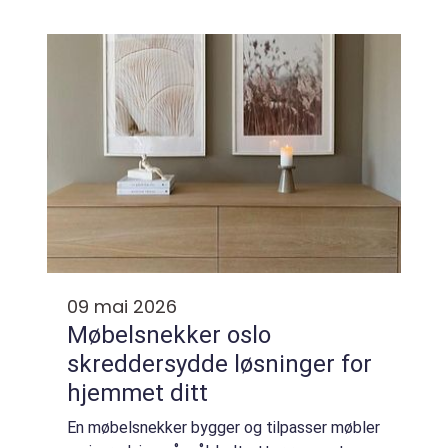
som bruker bygget. Mange venter for lenge
med utvendig maling, og ender til s...
09 mai 2026
Møbelsnekker oslo
skreddersydde løsninger for
hjemmet ditt
En møbelsnekker bygger og tilpasser møbler