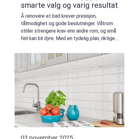
smarte valg og varig resultat
Å renovere et bad krever presisjon,
tålmodighet og gode beslutninger. Våtrom
stiller strengere krav enn andre rom, og små
feil kan bli dyre. Med en tydelig plan, riktige
materialer og fagmessig utførelse kan et
nytt bad...
03 november 2025