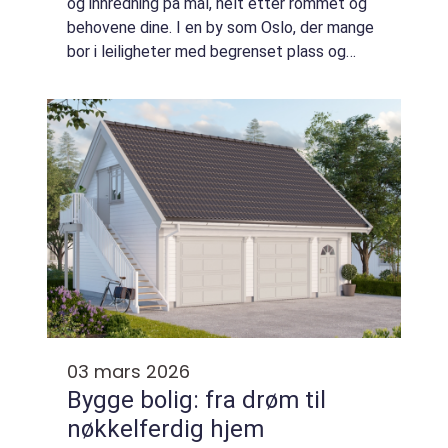
og innredning på mål, helt etter rommet og
behovene dine. I en by som Oslo, der mange
bor i leiligheter med begrenset plass og
spesielle planløsninger, kan en dyktig
møbelsnekker utnytte hver eneste
kvadratm...
03 mars 2026
Bygge bolig: fra drøm til
nøkkelferdig hjem