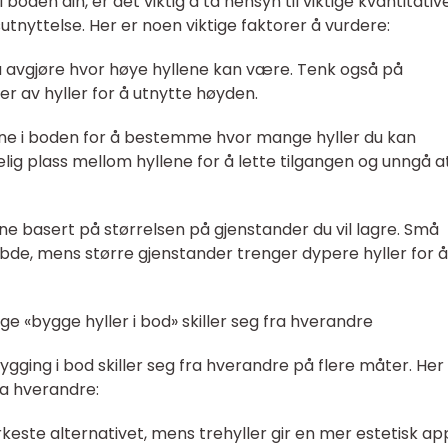
boden din, er det viktig å ta hensyn til viktige kvantitativ
utnyttelse. Her er noen viktige faktorer å vurdere:
 å avgjøre hvor høye hyllene kan være. Tenk også på
er av hyller for å utnytte høyden.
ne i boden for å bestemme hvor mange hyller du kan
kkelig plass mellom hyllene for å lette tilgangen og unngå a
ne basert på størrelsen på gjenstander du vil lagre. Små
de, mens større gjenstander trenger dypere hyller for å
ge «bygge hyller i bod» skiller seg fra hverandre
bygging i bod skiller seg fra hverandre på flere måter. Her
ra hverandre:
erkeste alternativet, mens trehyller gir en mer estetisk app