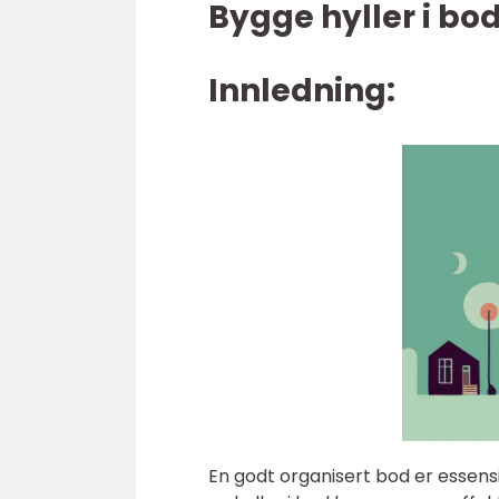
Bygge hyller i bo
Innledning:
En godt organisert bod er essensi