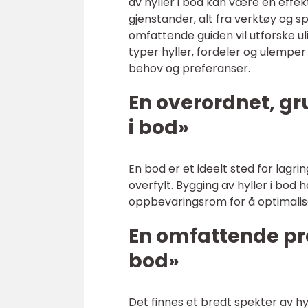
av hyller i bod kan være en effekt
gjenstander, alt fra verktøy og s
omfattende guiden vil utforske uli
typer hyller, fordeler og ulemper
behov og preferanser.
En overordnet, gr
i bod»
En bod er et ideelt sted for lagri
overfylt. Bygging av hyller i bod
oppbevaringsrom for å optimalis
En omfattende pre
bod»
Det finnes et bredt spekter av h