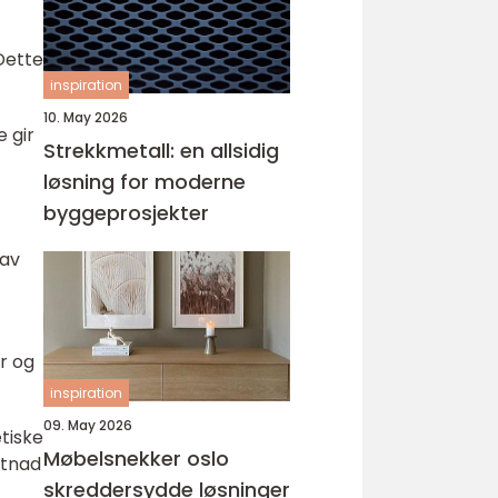
Dette
inspiration
10. May 2026
e gir
Strekkmetall: en allsidig
løsning for moderne
byggeprosjekter
 av
r og
inspiration
09. May 2026
tiske
Møbelsnekker oslo
stnad
skreddersydde løsninger