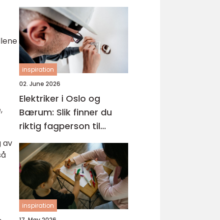
llene
inspiration
02. June 2026
Elektriker i Oslo og
,
Bærum: Slik finner du
riktig fagperson til
jobben
g av
så
inspiration
17. May 2026