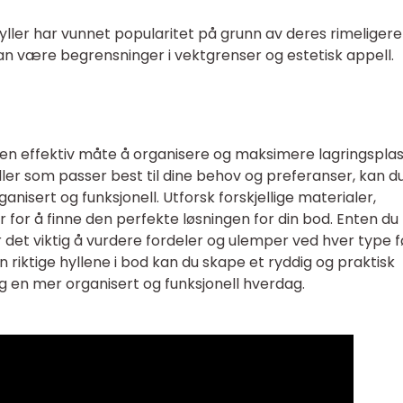
thyller har vunnet popularitet på grunn av deres rimeligere
n være begrensninger i vektgrenser og estetisk appell.
 en effektiv måte å organisere og maksimere lagringspla
ller som passer best til dine behov og preferanser, kan d
nisert og funksjonell. Utforsk forskjellige materialer,
 for å finne den perfekte løsningen for din bod. Enten du
 er det viktig å vurdere fordeler og ulemper ved hver type f
n riktige hyllene i bod kan du skape et ryddig og praktisk
en mer organisert og funksjonell hverdag.