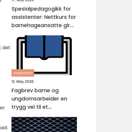
e
Spesialpedagogikk for
assistenter: Nettkurs for
barnehageansatte gir
fleksibel opplæring
t det
inspiration
12. May 2026
Fagbrev barne og
ungdomsarbeider en
trygg vei til et
 er
meningsfullt yrke
ell.