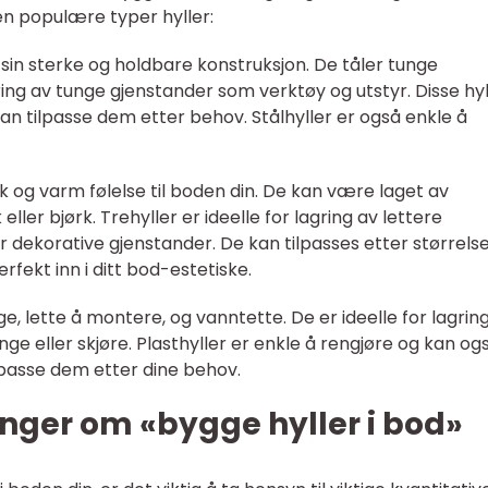
en populære typer hyller:
for sin sterke og holdbare konstruksjon. De tåler tunge
gring av tunge gjenstander som verktøy og utstyr. Disse hy
u kan tilpasse dem etter behov. Stålhyller er også enkle å
tikk og varm følelse til boden din. De kan være laget av
 eller bjørk. Trehyller er ideelle for lagring av lettere
 dekorative gjenstander. De kan tilpasses etter størrelse
rfekt inn i ditt bod-estetiske.
lige, lette å montere, og vanntette. De er ideelle for lagrin
ge eller skjøre. Plasthyller er enkle å rengjøre og kan og
ilpasse dem etter dine behov.
nger om «bygge hyller i bod»