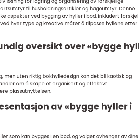
iv løsning for lagring og organisering av forskjellige
portsutstyr til husholdningsartikler og hageutstyr. Denne
ke aspekter ved bygging av hyller i bod, inkludert forskjel
 ved hver type og kreative måter å tilpasse hyllene etter
undig oversikt over «bygge hyl
ng, men uten riktig bokhylledesign kan det bli kaotisk og
 handler om å skape et organisert og effektivt
ere plassutnyttelsen.
sentasjon av «bygge hyller i
yller som kan bygges i en bod, og valget avhenger av dine