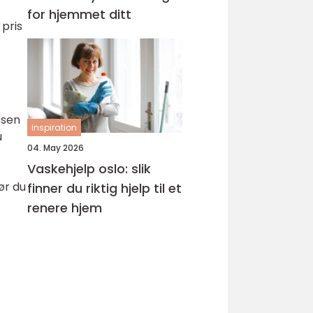
for hjemmet ditt
 pris
ssen
inspiration
u
04. May 2026
Vaskehjelp oslo: slik
ør du
finner du riktig hjelp til et
renere hjem