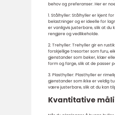
behov og preferanser. Her er no
1. Stålhyller: Stålhyller er kjent 
belastninger og er ideelle for la
er vanligvis justerbare, slik at d
rengjøre og vedlikeholde.
2. Trehyller: Trehyller gir en rus
forskjellige tresorter som furu, eik
gjenstander som bøker, klær eller
form og farge, slik at de passer pe
3. Plasthyller: Plasthyller er rime
gjenstander som ikke er veldig tun
være justerbare, slik at du kan t
Kvantitative måli