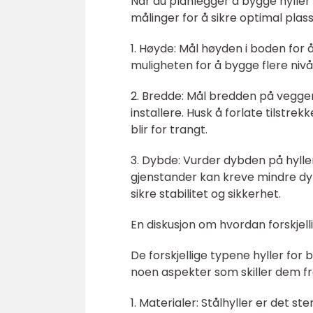
Når du planlegger å bygge hyller i 
målinger for å sikre optimal plass
1. Høyde: Mål høyden i boden for
muligheten for å bygge flere nivå
2. Bredde: Mål bredden på vegge
installere. Husk å forlate tilstre
blir for trangt.
3. Dybde: Vurder dybden på hylle
gjenstander kan kreve mindre dyb
sikre stabilitet og sikkerhet.
En diskusjon om hvordan forskjelli
De forskjellige typene hyller for 
noen aspekter som skiller dem f
1. Materialer: Stålhyller er det st