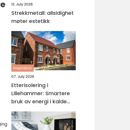
re
12. July 2026
Strekkmetall: allsidighet
møter estetikk
inspiration
07. July 2026
Etterisolering i
Lillehammer: Smartere
bruk av energi i kalde
vintre
ging