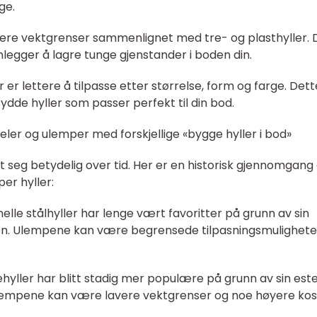
ge.
øyere vektgrenser sammenlignet med tre- og plasthyller. 
legger å lagre tunge gjenstander i boden din.
r er lettere å tilpasse etter størrelse, form og farge. Dett
ydde hyller som passer perfekt til din bod.
eler og ulemper med forskjellige «bygge hyller i bod»
et seg betydelig over tid. Her er en historisk gjennomgang
er hyller:
jonelle stålhyller har lenge vært favoritter på grunn av sin
on. Ulempene kan være begrensede tilpasningsmulighete
hyller har blitt stadig mer populære på grunn av sin este
 Ulempene kan være lavere vektgrenser og noe høyere ko