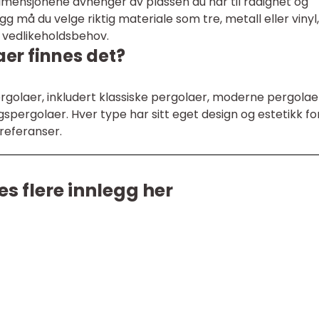
mensjonene avhenger av plassen du har til rådighet og
gg må du velge riktig materiale som tre, metall eller vinyl,
 vedlikeholdsbehov.
aer finnes det?
pergolaer, inkludert klassiske pergolaer, moderne pergolae
ergolaer. Hver type har sitt eget design og estetikk fo
referanser.
es flere innlegg her