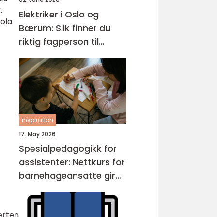
.
Elektriker i Oslo og
ola.
Bærum: Slik finner du
riktig fagperson til
jobben
inspiration
17. May 2026
Spesialpedagogikk for
assistenter: Nettkurs for
barnehageansatte gir
fleksibel opplæring
erten