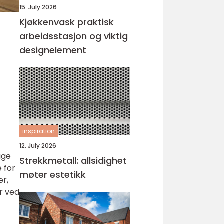
15. July 2026
Kjøkkenvask praktisk
arbeidsstasjon og viktig
designelement
inspiration
12. July 2026
age
Strekkmetall: allsidighet
 for
møter estetikk
er,
er ved