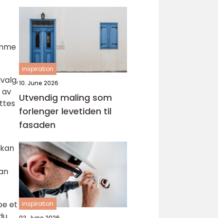
tomme
inspiration
valg,
10. June 2026
 av
Utvendig maling som
ttes
forlenger levetiden til
fasaden
 kan
kan
pe et
inspiration
du
02. June 2026