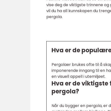
vise deg de viktigste trinnene og g
vil du ha all kunnskapen du tren
pergola.
Hva er de populær
Pergolaer brukes ofte til å sk
imponerende inngang til en hag
en visuell appell i utemiljøet.
Hva er de viktigste
pergola?
Når du bygger en pergola, er d