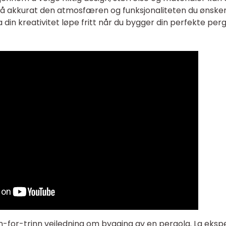
nå akkurat den atmosfæren og funksjonaliteten du ønsker
 din kreativitet løpe fritt når du bygger din perfekte perg
nn-for-trinn veiledning om bygging av en pergola. La eksp