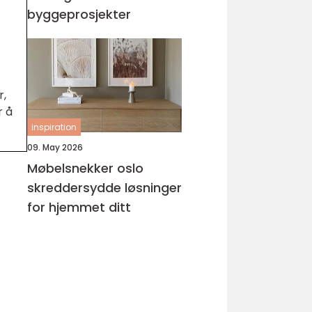
byggeprosjekter
r,
r å
inspiration
09. May 2026
Møbelsnekker oslo
skreddersydde løsninger
for hjemmet ditt