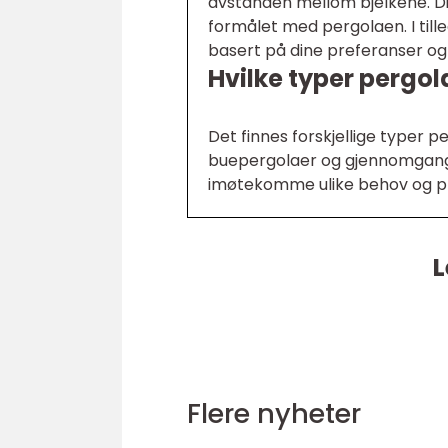
avstanden mellom bjelkene. Di
formålet med pergolaen. I tille
basert på dine preferanser og
Hvilke typer pergol
Det finnes forskjellige typer 
buepergolaer og gjennomgangsp
imøtekomme ulike behov og p
L
Flere nyheter