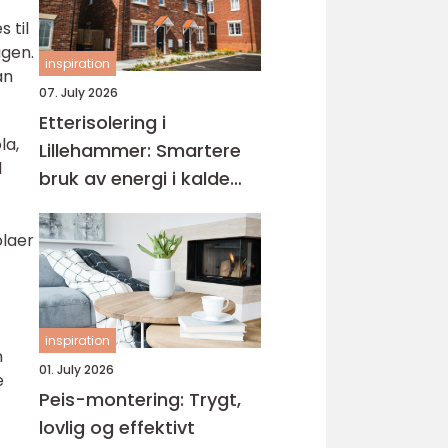
 til
agen.
inspiration
an
07. July 2026
Etterisolering i
la,
Lillehammer: Smartere
l
bruk av energi i kalde
vintre
olaer
inspiration
n
01. July 2026
e
Peis-montering: Trygt,
lovlig og effektivt