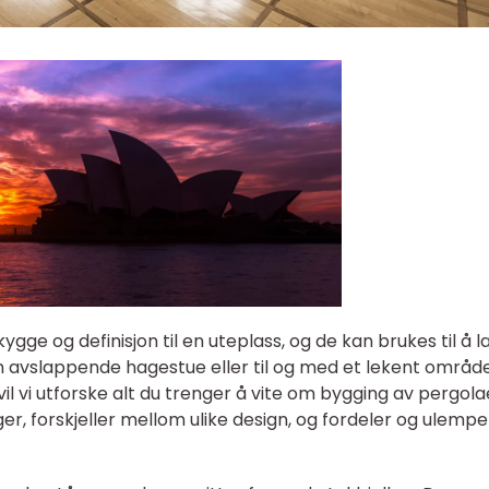
ygge og definisjon til en uteplass, og de kan brukes til å l
en avslappende hagestue eller til og med et lekent område
 vil vi utforske alt du trenger å vite om bygging av pergola
nger, forskjeller mellom ulike design, og fordeler og ulemp