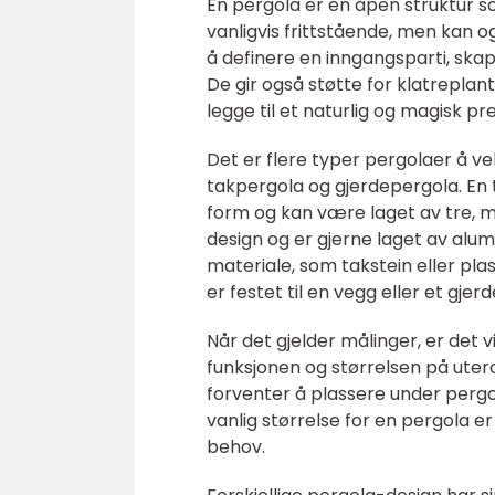
En pergola er en åpen struktur s
vanligvis frittstående, men kan o
å definere en inngangsparti, ska
De gir også støtte for klatrepla
legge til et naturlig og magisk pr
Det er flere typer pergolaer å ve
takpergola og gjerdepergola. En t
form og kan være laget av tre, me
design og er gjerne laget av alum
materiale, som takstein eller pla
er festet til en vegg eller et gjer
Når det gjelder målinger, er det
funksjonen og størrelsen på ute
forventer å plassere under perg
vanlig størrelse for en pergola e
behov.