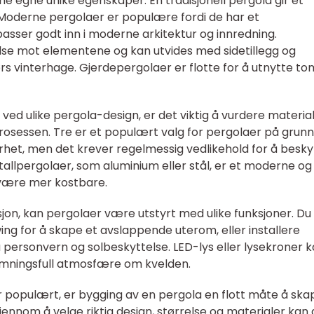
ine egne unike egenskaper. En tradisjonell pergola gir et
. Moderne pergolaer er populære fordi de har et
sser godt inn i moderne arkitektur og innredning.
lse mot elementene og kan utvides med sidetillegg og
rs vinterhage. Gjerdepergolaer er flotte for å utnytte 
 ved ulike pergola-design, er det viktig å vurdere material
osessen. Tre er et populært valg for pergolaer på grunn
arhet, men det krever regelmessig vedlikehold for å besky
allpergolaer, som aluminium eller stål, er et moderne og
 være mer kostbare.
inisjon, kan pergolaer være utstyrt med ulike funksjoner. Du
wing for å skape et avslappende uterom, eller installere
a personvern og solbeskyttelse. LED-lys eller lysekroner 
temningsfull atmosfære om kvelden.
er populært, er bygging av en pergola en flott måte å ska
jennom å velge riktig design, størrelse og materialer kan 