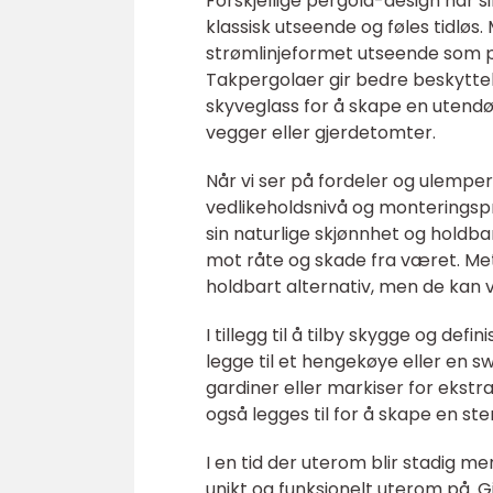
Forskjellige pergola-design har s
klassisk utseende og føles tidløs
strømlinjeformet utseende som pa
Takpergolaer gir bedre beskytte
skyveglass for å skape en utendø
vegger eller gjerdetomter.
Når vi ser på fordeler og ulemper
vedlikeholdsnivå og monteringspr
sin naturlige skjønnhet og holdb
mot råte og skade fra været. Met
holdbart alternativ, men de kan
I tillegg til å tilby skygge og def
legge til et hengekøye eller en s
gardiner eller markiser for ekstr
også legges til for å skape en s
I en tid der uterom blir stadig m
unikt og funksjonelt uterom på. G