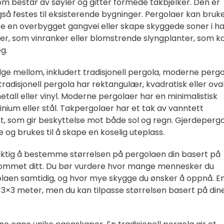
om består av søyler og gitter formede takbjelker. Den er
gså festes til eksisterende bygninger. Pergolaer kan brukes
pe en overbygget gangvei eller skape skyggede soner i h
nter, som vinranker eller blomstrende slyngplanter, som k
eg.
lge mellom, inkludert tradisjonell pergola, moderne pergo
radisjonell pergola har rektangulær, kvadratisk eller ova
tall eller vinyl. Moderne pergolaer har en minimalistisk
inium eller stål. Takpergolaer har et tak av vanntett
st, som gir beskyttelse mot både sol og regn. Gjerdeperg
de og brukes til å skape en koselig uteplass.
 viktig å bestemme størrelsen på pergolaen din basert på
rommet ditt. Du bør vurdere hvor mange mennesker du
olaen samtidig, og hvor mye skygge du ønsker å oppnå. E
r 3×3 meter, men du kan tilpasse størrelsen basert på din