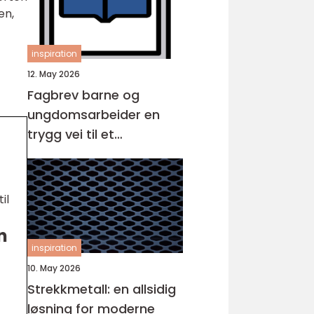
en,
inspiration
12. May 2026
Fagbrev barne og
ungdomsarbeider en
trygg vei til et
meningsfullt yrke
il
n
inspiration
10. May 2026
Strekkmetall: en allsidig
løsning for moderne