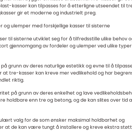
plast-kasser kan tilpasses for å etterligne utseendet til tr
kasser gir et moderne og industrielt preg.
 og ulemper med forskjellige kasser til sisterne
 til sisterne utviklet seg for å tilfredsstille ulike behov 
 kort gjennomgang av fordeler og ulemper ved ulike typer
å grunn av deres naturlige estetikk og evne til å tilpass
 er at tre-kasser kan kreve mer vedlikehold og har begren
let riktig.
aritet på grunn av deres enkelhet og lave vedlikeholdsbeh
 holdbare enn tre og betong, og de kan slites over tid 
ulært valg for de som ønsker maksimal holdbarhet og
er at de kan være tungt å installere og kreve ekstra støtt