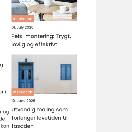
inspiration
01. July 2026
Peis-montering: Trygt,
lovlig og effektivt
og
r i
inspiration
10. June 2026
Utvendig maling som
r og
forlenger levetiden til
 de
fasaden
n kan