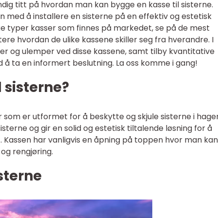
undig titt på hvordan man kan bygge en kasse til sisterne.
sen med å installere en sisterne på en effektiv og estetisk
ulike typer kasser som finnes på markedet, se på de mest
re hvordan de ulike kassene skiller seg fra hverandre. I
rdeler og ulemper ved disse kassene, samt tilby kvantitative
å ta en informert beslutning. La oss komme i gang!
l sisterne?
ur som er utformet for å beskytte og skjule sisterne i hage
sterne og gir en solid og estetisk tiltalende løsning for å
. Kassen har vanligvis en åpning på toppen hvor man kan
d og rengjøring.
isterne