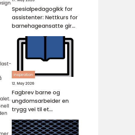
esign
Spesialpedagogikk for
assistenter: Nettkurs for
barnehageansatte gir
fleksibel opplæring
last-
inspiration
å
12. May 2026
Fagbrev barne og
alet.
ungdomsarbeider en
nell
trygg vei til et
den
meningsfullt yrke
 mer