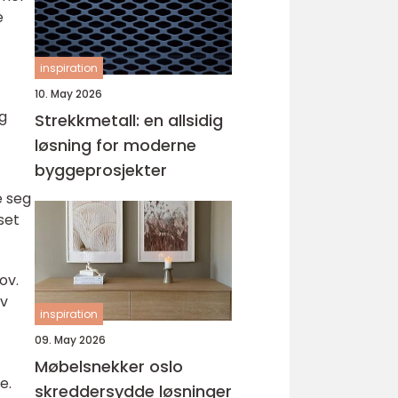
e
inspiration
10. May 2026
og
Strekkmetall: en allsidig
løsning for moderne
byggeprosjekter
e seg
set
ov.
av
inspiration
09. May 2026
Møbelsnekker oslo
e.
skreddersydde løsninger