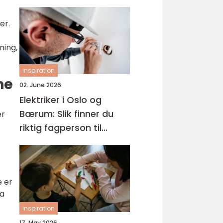
er.
ning,
inspiration
ne
02. June 2026
Elektriker i Oslo og
Bærum: Slik finner du
er
riktig fagperson til
jobben
e er
ra
inspiration
17. May 2026