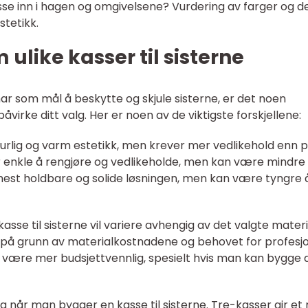
asse inn i hagen og omgivelsene? Vurdering av farger og d
stetikk.
 ulike kasser til sisterne
 har som mål å beskytte og skjule sisterne, er det noen
virke ditt valg. Her er noen av de viktigste forskjellene:
aturlig og varm estetikk, men krever mer vedlikehold enn p
r enkle å rengjøre og vedlikeholde, men kan være mindre
mest holdbare og solide løsningen, men kan være tyngre 
sse til sisterne vil variere avhengig av det valgte materi
 på grunn av materialkostnadene og behovet for profesjo
n være mer budsjettvennlig, spesielt hvis man kan bygge 
iktig når man bygger en kasse til sisterne. Tre-kasser gir et