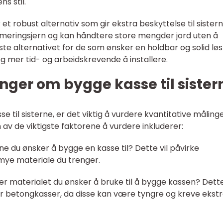
s stil.
t robust alternativ som gir ekstra beskyttelse til sistern
rmeringsjern og kan håndtere store mengder jord uten å
te alternativet for de som ønsker en holdbar og solid løs
g mer tid- og arbeidskrevende å installere.
nger om bygge kasse til sister
 til sisterne, er det viktig å vurdere kvantitative måling
 av de viktigste faktorene å vurdere inkluderer:
rne du ønsker å bygge en kasse til? Dette vil påvirke
mye materiale du trenger.
 er materialet du ønsker å bruke til å bygge kassen? Dett
rer betongkasser, da disse kan være tyngre og kreve ekst