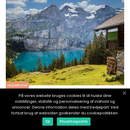
redaktionel
17. January 2024
På vores website bruges cookies til at huske dine
Bygge ut hus: En dypdykkende guide til ulike
indstillinger, statistik og personalisering af indhold og
typer, fordeler og ulemper
annoncer. Denne information deles med tredjepart. Ved
fortsat brug af websiden godkender du cookiepolitikken.
Ok
Privatlivspolitik