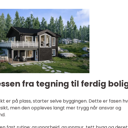
sen fra tegning til ferdig boli
kt er på plass, starter selve byggingen. Dette er fasen h
ersikt, men den oppleves langt mer trygg når ansvar og
nd.
 en fast rutine: grunnarbeid, grunnmur, tett bygg og deret