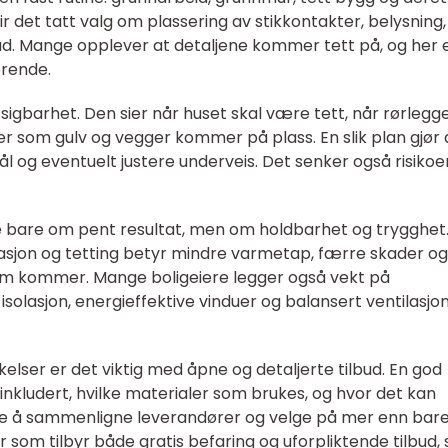
ir det tatt valg om plassering av stikkontakter, belysning,
ad. Mange opplever at detaljene kommer tett på, og her 
ørende.
tsigbarhet. Den sier når huset skal være tett, når rørlegg
ter som gulv og vegger kommer på plass. En slik plan gjør 
ål og eventuelt justere underveis. Det senker også risikoe
ke bare om pent resultat, men om holdbarhet og trygghet
isolasjon og tetting betyr mindre varmetap, færre skader og
om kommer. Mange boligeiere legger også vekt på
isolasjon, energieffektive vinduer og balansert ventilasjo
lser er det viktig med åpne og detaljerte tilbud. En god
inkludert, hvilke materialer som brukes, og hvor det kan
lere å sammenligne leverandører og velge på mer enn bare 
som tilbyr både gratis befaring og uforpliktende tilbud, s