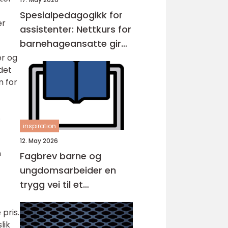
Spesialpedagogikk for
er
assistenter: Nettkurs for
barnehageansatte gir
fleksibel opplæring
er og
det
n for
.
inspiration
12. May 2026
n
Fagbrev barne og
ungdomsarbeider en
trygg vei til et
meningsfullt yrke
pris.
lik