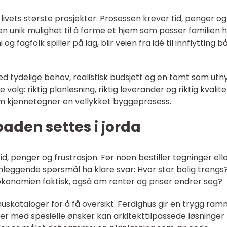
livets største prosjekter. Prosessen krever tid, penger og
n unik mulighet til å forme et hjem som passer familien h
g fagfolk spiller på lag, blir veien fra idé til innflytting 
d tydelige behov, realistisk budsjett og en tomt som utn
alg: riktig planløsning, riktig leverandør og riktig kvalite
m kjennetegner en vellykket byggeprosess.
paden settes i jorda
d, penger og frustrasjon. Før noen bestiller tegninger ell
nleggende spørsmål ha klare svar: Hvor stor bolig trengs
 økonomien faktisk, også om renter og priser endrer seg?
uskataloger for å få oversikt. Ferdighus gir en trygg ra
lier med spesielle ønsker kan arkitekttilpassede løsninger