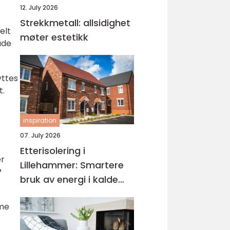
12. July 2026
Strekkmetall: allsidighet
elt
møter estetikk
både
yttes
t.
inspiration
07. July 2026
Etterisolering i
er
Lillehammer: Smartere
?
bruk av energi i kalde
vintre
mme