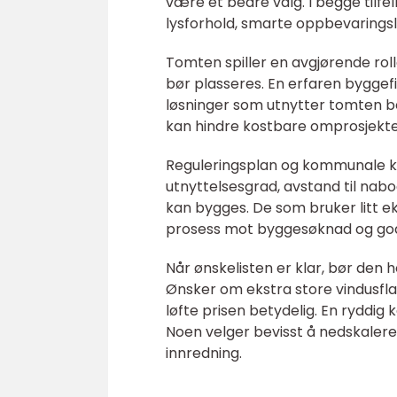
være et bedre valg. I begge tilf
lysforhold, smarte oppbevaringsl
Tomten spiller en avgjørende roll
bør plasseres. En erfaren bygge
løsninger som utnytter tomten bed
kan hindre kostbare omprosjekte
Reguleringsplan og kommunale kr
utnyttelsesgrad, avstand til nabo
kan bygges. De som bruker litt ek
prosess mot byggesøknad og god
Når ønskelisten er klar, bør den 
Ønsker om ekstra store vindusfla
løfte prisen betydelig. En ryddig 
Noen velger bevisst å nedskalere a
innredning.