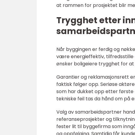
at rammen for prosjektet blir mest
Trygghet etter inn
samarbeidspartn
Når byggingen er ferdig og nøkkel
være energieffektiv, tilfredsstill
ønsker boligeiere trygghet for at
Garantier og reklamasjonsrett er
faktisk følger opp. Seriøse aktøre
som har dukket opp etter første d
tekniske feil tas da hånd om på 
Valg av samarbeidspartner handle
referanseprosjekter og tilknytnin
fester lit til byggefirma som inngår
og oppfølging. Samtidig får kun