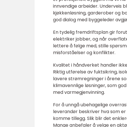
innvendige arbeider. Underveis bl
kjøkkenløsning, garderober og b
god dialog med byggeleder avgj
En tydelig fremdriftsplan gir foru
elektriker jobber, og når overfla
lettere å følge med, stille spørsm
misforståelser og konflikter.
Kvalitet i håndverket handler ik
Riktig utførelse av fuktsikring, 
lavere strømregninger i årene s
klimavennlige løsninger, som god 
med varmegjenvinning.
For å unngå ubehagelige overraske
leverandør beskriver hva som er 
komme tillegg. Slik blir det enk
Mange anbefaler å velge en aktør 