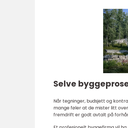
Selve byggeproses
Når tegninger, budsjett og kontra
mange føler at de mister litt ov
fremdrift er godt avtalt på forhå
Et profesjonelt byggefirma vil ha