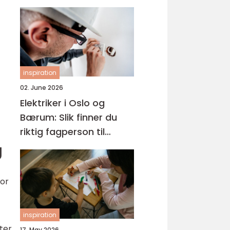
inspiration
02. June 2026
Elektriker i Oslo og
Bærum: Slik finner du
riktig fagperson til
jobben
g
vor
inspiration
ter
17. May 2026