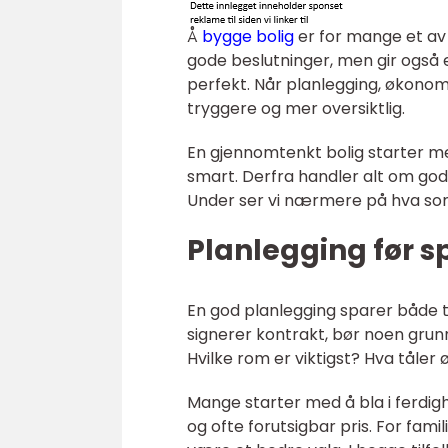
Å
bygge bolig
er for mange et av 
gode beslutninger, men gir også e
perfekt. Når planlegging, økonomi o
tryggere og mer oversiktlig.
En gjennomtenkt bolig starter me
smart. Derfra handler alt om gode v
Under ser vi nærmere på hva so
Planlegging før s
En god planlegging sparer både ti
signerer kontrakt, bør noen grun
Hvilke rom er viktigst? Hva tåler
Mange starter med å bla i ferdigh
og ofte forutsigbar pris. For fami