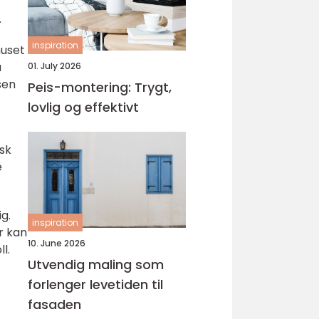
.
inspiration
huset
å
01. July 2026
sen
Peis-montering: Trygt,
lovlig og effektivt
isk
e
g.
inspiration
r kan
10. June 2026
l.
Utvendig maling som
forlenger levetiden til
fasaden