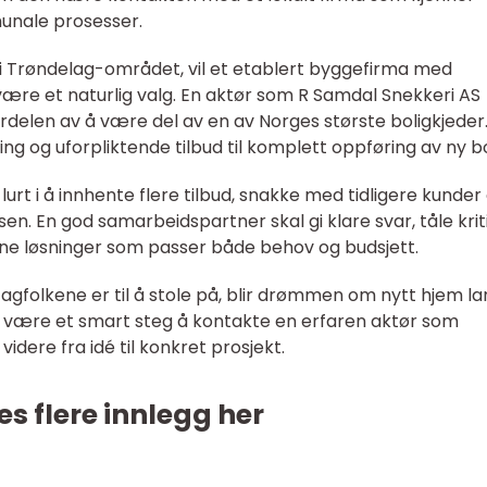
unale prosesser.
 i Trøndelag-området, vil et etablert byggefirma med
være et naturlig valg. En aktør som R Samdal Snekkeri AS
rdelen av å være del av en av Norges største boligkjeder
ing og uforpliktende tilbud til komplett oppføring av ny bo
urt i å innhente flere tilbud, snakke med tidligere kunder
en. En god samarbeidspartner skal gi klare svar, tåle krit
inne løsninger som passer både behov og budsjett.
agfolkene er til å stole på, blir drømmen om nytt hjem la
t være et smart steg å kontakte en erfaren aktør som
dere fra idé til konkret prosjekt.
es flere innlegg her