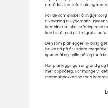
området, tomteforhold og komm
For de som ønsker å bygge bolig
tilknytning til Byggmann-kjeden 
kombinerer lokal erfaring med fo
kan bistå med alt fra gratis befar
Den som planlegger ny bolig gjør l
bruke tid på å vurdere magefølels
spørsmål og spille på lag for å f
Når planleggingen er grundig og f
mer oppnåelig. For mange vil de
rsamdalsnekkeri.no for å komme vi
L