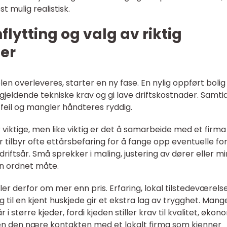
 mulig realistisk.
flytting og valg av riktig
er
en overleveres, starter en ny fase. En nylig oppført bolig
e gjeldende tekniske krav og gi lave driftskostnader. Samti
 feil og mangler håndteres ryddig.
 viktige, men like viktig er det å samarbeide med et firm
r tilbyr ofte ettårsbefaring for å fange opp eventuelle fo
riftsår. Små sprekker i maling, justering av dører eller m
en ordnet måte.
r derfor om mer enn pris. Erfaring, lokal tilstedeværelse
g til en kjent huskjede gir et ekstra lag av trygghet. Mang
 i større kjeder, fordi kjeden stiller krav til kvalitet, økon
den den nære kontakten med et lokalt firma som kjenner