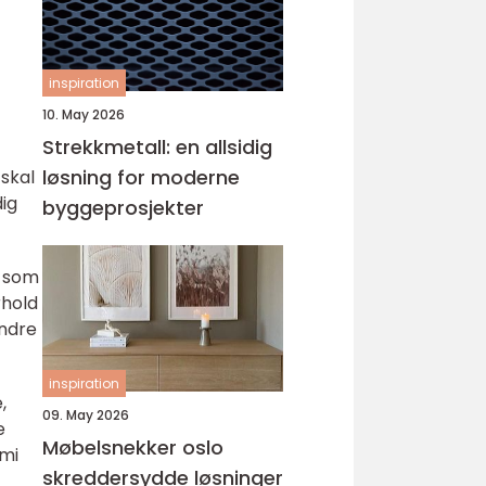
inspiration
10. May 2026
Strekkmetall: en allsidig
løsning for moderne
 skal
dig
byggeprosjekter
a som
rhold
indre
inspiration
,
09. May 2026
e
Møbelsnekker oslo
omi
skreddersydde løsninger