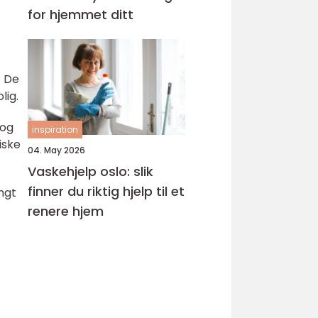
for hjemmet ditt
. De
lig.
 og
inspiration
iske
04. May 2026
Vaskehjelp oslo: slik
finner du riktig hjelp til et
ngt
renere hjem