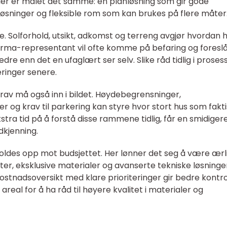
eller er målet det samme: en planløsning som gir gode
øsninger og fleksible rom som kan brukes på flere måter
e. Solforhold, utsikt, adkomst og terreng avgjør hvordan 
firma-representant vil ofte komme på befaring og foresl
re enn det en ufaglært ser selv. Slike råd tidlig i proses
ringer senere.
av må også inn i bildet. Høydebegrensninger,
er og krav til parkering kan styre hvor stort hus som fakt
stra tid på å forstå disse rammene tidlig, får en smidiger
kjenning.
holdes opp mot budsjettet. Her lønner det seg å være ærli
ter, eksklusive materialer og avanserte tekniske løsninge
kostnadsoversikt med klare prioriteringer gir bedre kontrol
real for å ha råd til høyere kvalitet i materialer og