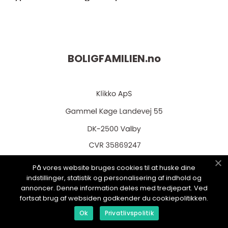
BOLIGFAMILIEN.
no
web:
www.klikko.dk
På vores website bruges cookies til at huske dine
indstillinger, statistik og personalisering af indhold og
annoncer. Denne information deles med tredjepart. Ved
fortsat brug af websiden godkender du cookiepolitikken.
Menu
Ok
Privatlivspolitik