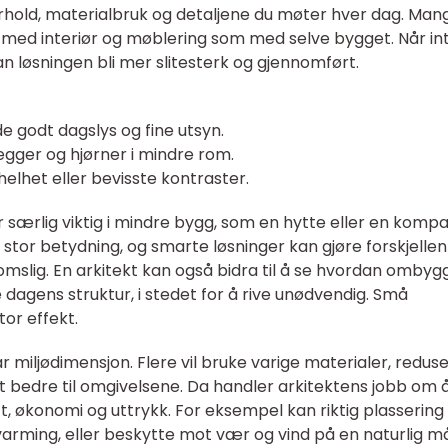
old, materialbruk og detaljene du møter hver dag. Man
e med interiør og møblering som med selve bygget. Når int
n løsningen bli mer slitesterk og gjennomført.
e godt dagslys og fine utsyn.
egger og hjørner i mindre rom.
elhet eller bevisste kontraster.
særlig viktig i mindre bygg, som en hytte eller en komp
stor betydning, og smarte løsninger kan gjøre forskjelle
omslig. En arkitekt kan også bidra til å se hvordan ombyg
 dagens struktur, i stedet for å rive unødvendig. Små
tor effekt.
 miljødimensjon. Flere vil bruke varige materialer, redus
 bedre til omgivelsene. Da handler arkitektens jobb om 
 økonomi og uttrykk. For eksempel kan riktig plassering
rming, eller beskytte mot vær og vind på en naturlig m