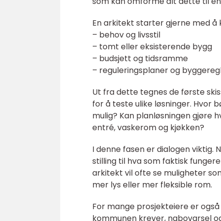
som kan omforme alt dette til en t
En arkitekt starter gjerne med å 
– behov og livsstil
– tomt eller eksisterende bygg
– budsjett og tidsramme
– reguleringsplaner og byggereg
Ut fra dette tegnes de første ski
for å teste ulike løsninger. Hvor
mulig? Kan planløsningen gjøre h
entré, vaskerom og kjøkken?
I denne fasen er dialogen viktig. N
stilling til hva som faktisk funger
arkitekt vil ofte se muligheter s
mer lys eller mer fleksible rom.
For mange prosjekteiere er også
kommunen krever, nabovarsel og t