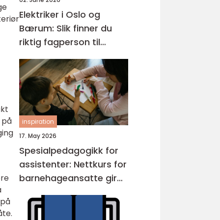
ge
Elektriker i Oslo og
eriør
Bærum: Slik finner du
riktig fagperson til
jobben
akt
n på
inspiration
ging
17. May 2026
Spesialpedagogikk for
assistenter: Nettkurs for
barnehageansatte gir
ere
å
fleksibel opplæring
 på
åte.