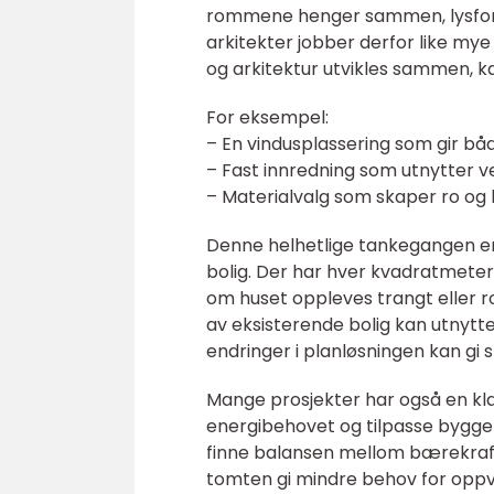
rommene henger sammen, lysforh
arkitekter jobber derfor like my
og arkitektur utvikles sammen, ka
For eksempel:
– En vindusplassering som gir båd
– Fast innredning som utnytter v
– Materialvalg som skaper ro og h
Denne helhetlige tankegangen er 
bolig. Der har hver kvadratmeter 
om huset oppleves trangt eller r
av eksisterende bolig kan utnytte
endringer i planløsningen kan gi s
Mange prosjekter har også en klar
energibehovet og tilpasse bygget
finne balansen mellom bærekraft,
tomten gi mindre behov for oppva