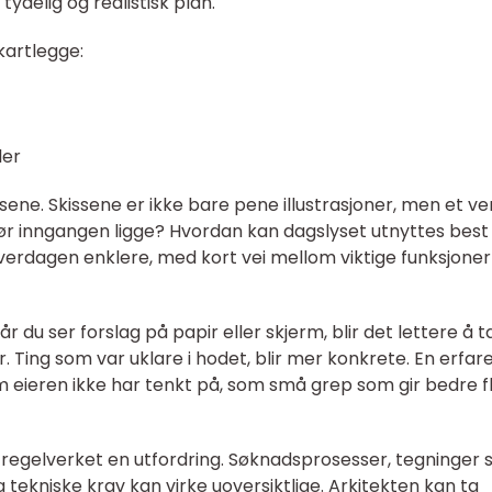
ydelig og realistisk plan.
kartlegge:
ler
ssene. Skissene er ikke bare pene illustrasjoner, men et v
 bør inngangen ligge? Hvordan kan dagslyset utnyttes best
verdagen enklere, med kort vei mellom viktige funksjone
år du ser forslag på papir eller skjerm, blir det lettere å t
er. Ting som var uklare i hodet, blir mer konkrete. En erfar
om eieren ikke har tenkt på, som små grep som gir bedre fl
 regelverket en utfordring. Søknadsprosesser, tegninger
ekniske krav kan virke uoversiktlige. Arkitekten kan ta