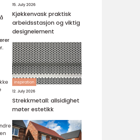
15. July 2026
Kjøkkenvask praktisk
på
arbeidsstasjon og viktig
designelement
erer
r.
ukke
inspiration
e
12. July 2026
Strekkmetall: allsidighet
møter estetikk
indre
oen