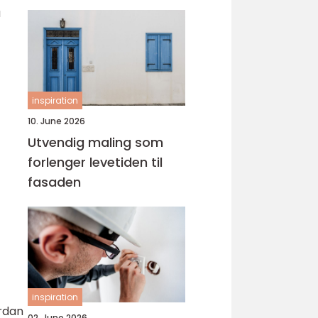
å
inspiration
10. June 2026
Utvendig maling som
forlenger levetiden til
fasaden
inspiration
ordan
02. June 2026