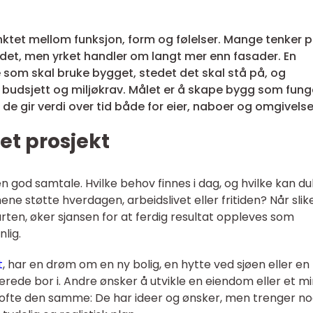
unktet mellom funksjon, form og følelser. Mange tenker 
rdet, men yrket handler om langt mer enn fasader. En
 som skal bruke bygget, stedet det skal stå på, og
budsjett og miljøkrav. Målet er å skape bygg som fung
e gir verdi over tid både for eier, naboer og omgivelse
et prosjekt
n god samtale. Hvilke behov finnes i dag, og hvilke kan d
e støtte hverdagen, arbeidslivet eller fritiden? Når slik
arten, øker sjansen for at ferdig resultat oppleves som
lig.
t
, har en drøm om en ny bolig, en hytte ved sjøen eller en
erede bor i. Andre ønsker å utvikle en eiendom eller et m
ofte den samme: De har ideer og ønsker, men trenger n