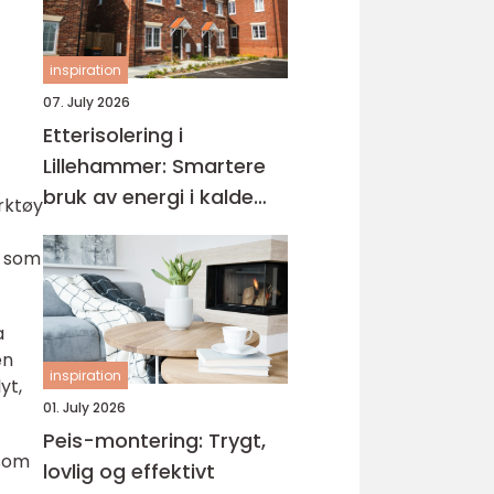
inspiration
07. July 2026
Etterisolering i
Lillehammer: Smartere
bruk av energi i kalde
erktøy
vintre
r som
a
en
inspiration
yt,
01. July 2026
Peis-montering: Trygt,
 som
lovlig og effektivt