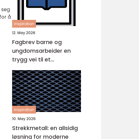
e seg
for å
inspiration
12. May 2026
Fagbrev barne og
ungdomsarbeider en
trygg vei til et
meningsfullt yrke
inspiration
10. May 2026
Strekkmetall: en allsidig
løsning for moderne