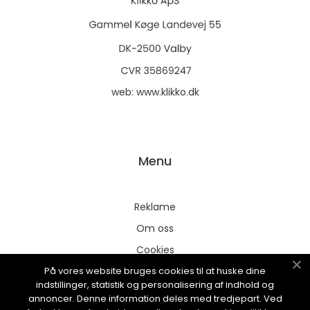
web:
www.klikko.dk
Menu
Reklame
Om oss
Cookies
På vores website bruges cookies til at huske dine
Kontakt Oss
indstillinger, statistik og personalisering af indhold og
Sitemap
annoncer. Denne information deles med tredjepart. Ved