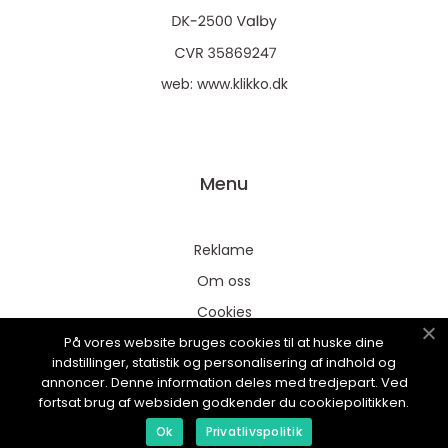
web:
www.klikko.dk
Menu
Reklame
Om oss
Cookies
På vores website bruges cookies til at huske dine
Kontakt Oss
indstillinger, statistik og personalisering af indhold og
Sitemap
annoncer. Denne information deles med tredjepart. Ved
fortsat brug af websiden godkender du cookiepolitikken.
Ok
Privatlivspolitik