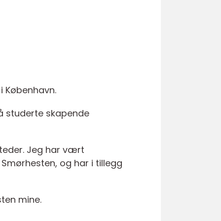
t i København.
så studerte skapende
steder. Jeg har vært
 Smørhesten, og har i tillegg
ksten mine.