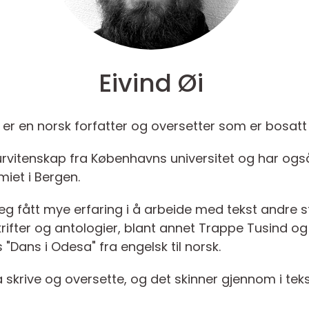
Eivind Øi
eg er en norsk forfatter og oversetter som er bosat
aturvitenskap fra Københavns universitet og har og
miet i Bergen.
r jeg fått mye erfaring i å arbeide med tekst andre 
skrifter og antologier, blant annet Trappe Tusind og
s "Dans i Odesa" fra engelsk til norsk.
 å skrive og oversette, og det skinner gjennom i te